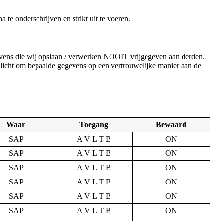
te onderschrijven en strikt uit te voeren.
gevens die wij opslaan / verwerken NOOIT vrijgegeven aan derden.
rplicht om bepaalde gegevens op een vertrouwelijke manier aan de
Waar
Toegang
Bewaard
SAP
A V L T B
ON
SAP
A V L T B
ON
SAP
A V L T B
ON
SAP
A V L T B
ON
SAP
A V L T B
ON
SAP
A V L T B
ON