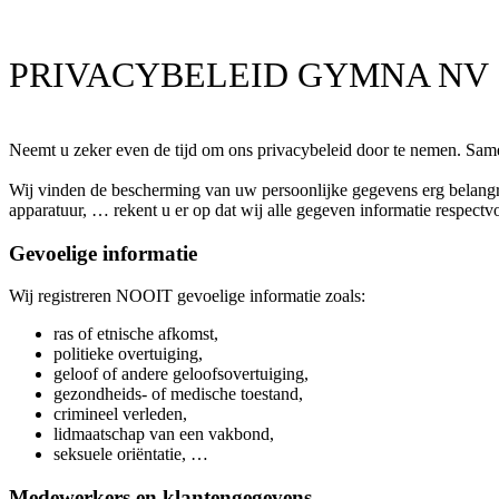
PRIVACYBELEID GYMNA NV
Neemt u zeker even de tijd om ons privacybeleid door te nemen. Sa
Wij vinden de bescherming van uw persoonlijke gegevens erg belangr
apparatuur, … rekent u er op dat wij alle gegeven informatie respect
Gevoelige informatie
Wij registreren NOOIT gevoelige informatie zoals:
ras of etnische afkomst,
politieke overtuiging,
geloof of andere geloofsovertuiging,
gezondheids- of medische toestand,
crimineel verleden,
lidmaatschap van een vakbond,
seksuele oriëntatie, …
Medewerkers en klantengegevens