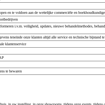
kopen en te voldoen aan de wettelijke commerciële en boekhoudkundige
portbedrijven
ormeren i.v.m. veiligheid, updates, nieuwe behandelmethodes, behandelp
ens teneinde onze klanten altijd alle service en technische bijstand t
ale klantenservice
SAP
vens te bewaren
thuis, in uw instelling, in onze showrooms, tijdens onze events, tijden