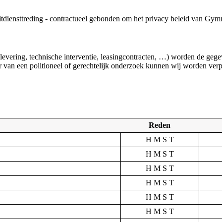
diensttreding - contractueel gebonden om het privacy beleid van Gymna 
(levering, technische interventie, leasingcontracten, …) worden de ge
der van een politioneel of gerechtelijk onderzoek kunnen wij worden ve
Reden
H M S T
H M S T
H M S T
H M S T
H M S T
H M S T