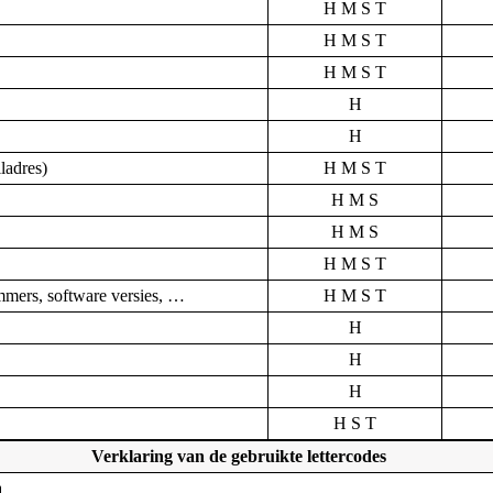
H M S T
H M S T
H M S T
H
H
ladres)
H M S T
H M S
H M S
H M S T
mmers, software versies, …
H M S T
H
H
H
H S T
Verklaring van de gebruikte lettercodes
a