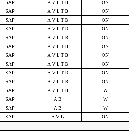
SAP
A V L T B
ON
SAP
A V L T B
ON
SAP
A V L T B
ON
SAP
A V L T B
ON
SAP
A V L T B
ON
SAP
A V L T B
ON
SAP
A V L T B
ON
SAP
A V L T B
ON
SAP
A V L T B
ON
SAP
A V L T B
ON
SAP
A V L T B
W
SAP
A B
W
SAP
A B
W
SAP
A V B
ON