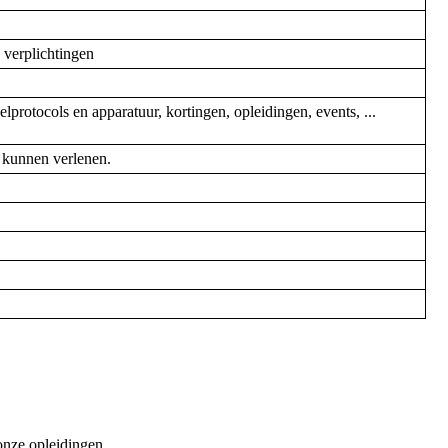
 verplichtingen
rotocols en apparatuur, kortingen, opleidingen, events, ...
e kunnen verlenen.
s onze opleidingen, …