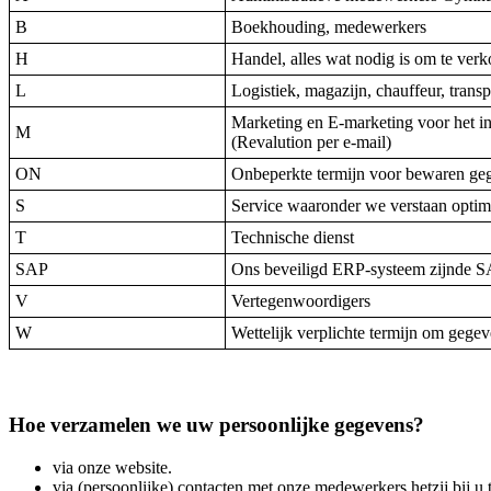
B
Boekhouding, medewerkers
H
Handel, alles wat nodig is om te ver
L
Logistiek, magazijn, chauffeur, trans
Marketing en E-marketing voor het inf
M
(Revalution per e-mail)
ON
Onbeperkte termijn voor bewaren gegev
S
Service waaronder we verstaan optim
T
Technische dienst
SAP
Ons beveiligd ERP-systeem zijnde 
V
Vertegenwoordigers
W
Wettelijk verplichte termijn om gege
Hoe verzamelen we uw persoonlijke gegevens?
via onze website.
via (persoonlijke) contacten met onze medewerkers hetzij bij u 