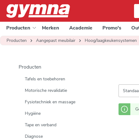
e zoekopdracht
Ga naar de hoofdnavigatie
Producten
Merken
Academie
Promo's
Out
Producten
Aangepast meubilair
Hoog/laagkeukensystemen
Producten
Tafels en toebehoren
Motorische revalidatie
Fysiotechniek en massage
G
Hygiëne
Tape en verband
Diagnose