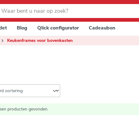
let
Blog
Qlick configurator
Cadeaubon
Keukenframes voor bovenkasten
een producten gevonden.