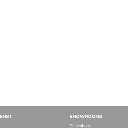
IENST
SHOWROOMS
Diepenbeek