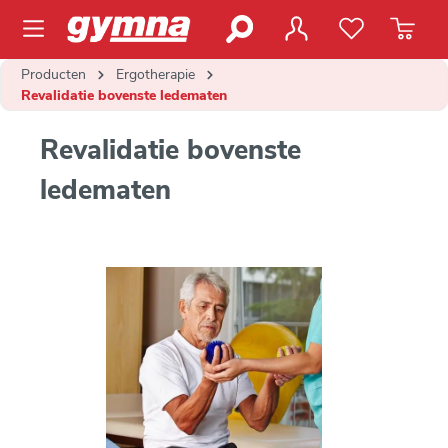
de hoofdinhoud
Producten
Ergotherapie
Revalidatie bovenste ledematen
Revalidatie bovenste
ledematen