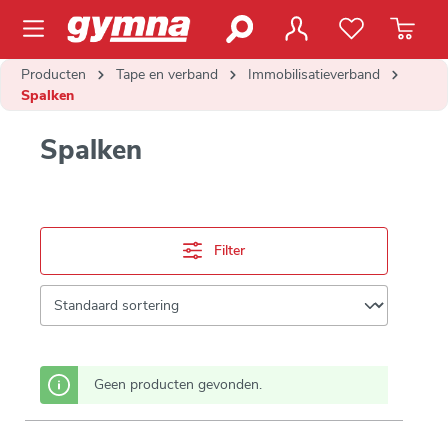
de hoofdinhoud
Producten
Tape en verband
Immobilisatieverband
Spalken
Spalken
Filter
Geen producten gevonden.