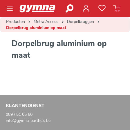
de hoofdinhoud
Producten
Metra Access
Dorpelbruggen
Dorpelbrug aluminium op maat
Dorpelbrug aluminium op
maat
KLANTENDIENST
089 / 51 05 50
info@gymna-barthels.be