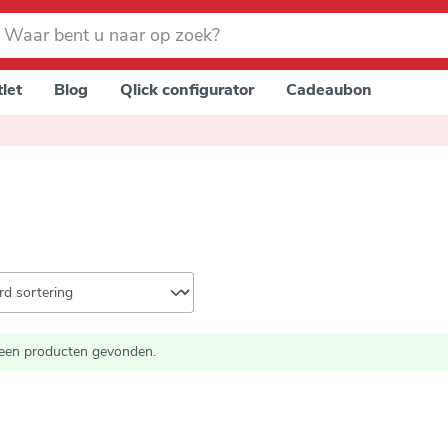
let
Blog
Qlick configurator
Cadeaubon
een producten gevonden.