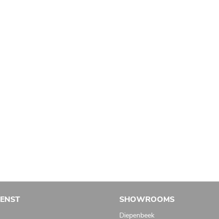
IENST
SHOWROOMS
Diepenbeek