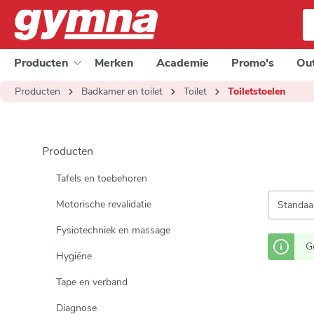
e zoekopdracht
Ga naar de hoofdnavigatie
Producten
Merken
Academie
Promo's
Out
Producten
Badkamer en toilet
Toilet
Toiletstoelen
Producten
Tafels en toebehoren
Motorische revalidatie
Fysiotechniek en massage
G
Hygiëne
Tape en verband
Diagnose