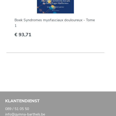
Boek Syndromes myofasciaux douloureux - Tome
1
€ 93,71
KLANTENDIENST
089 / 51 05 50
info@gymna-barthels.be