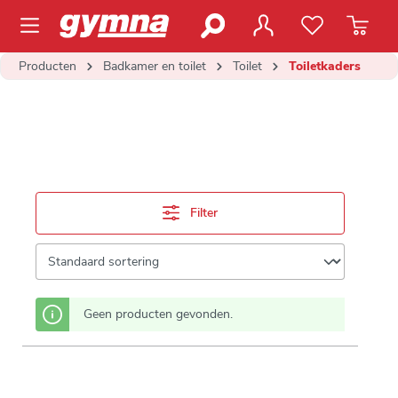
de hoofdinhoud
Producten
Badkamer en toilet
Toilet
Toiletkaders
Filter
Geen producten gevonden.