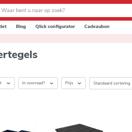
let
Blog
Qlick configurator
Cadeaubon
ertegels
nt
In voorraad?
Prijs