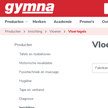
e zoekopdracht
Ga naar de hoofdnavigatie
Producten
Merken
Academie
Promo's
Out
Producten
Inrichting
Vloeren
Vloertegels
Vlo
Producten
Tafels en toebehoren
Motorische revalidatie
Fabrika
Fysiotechniek en massage
Hygiëne
Tape en verband
Diagnose
Inrichting