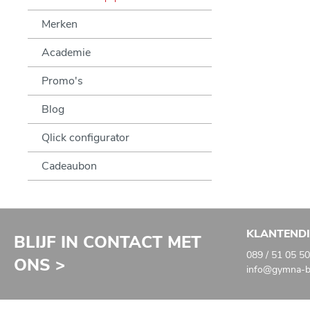
Merken
Academie
Promo's
Blog
Qlick configurator
Cadeaubon
KLANTEND
BLIJF IN CONTACT MET
089 / 51 05 50
ONS >
info@gymna-ba