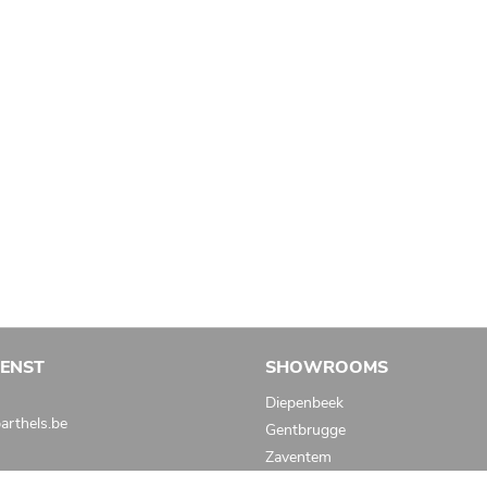
IENST
SHOWROOMS
Diepenbeek
rthels.be
Gentbrugge
Zaventem