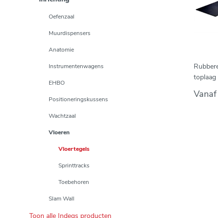
Oefenzaal
Muurdispensers
Anatomie
Rubbere
Instrumentenwagens
toplaag
EHBO
Vana
Positioneringskussens
Wachtzaal
Vloeren
Vloertegels
Sprinttracks
Toebehoren
Slam Wall
Toon alle Indeqs producten