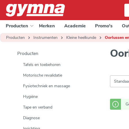
e zoekopdracht
Ga naar de hoofdnavigatie
Producten
Merken
Academie
Promo's
Out
Producten
Instrumenten
Kleine heelkunde
Oorlussen e
Oor
Producten
Tafels en toebehoren
Motorische revalidatie
Fysiotechniek en massage
Hygiëne
G
Tape en verband
Diagnose
Inrichting