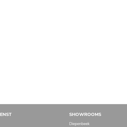
IENST
SHOWROOMS
Diepenbeek