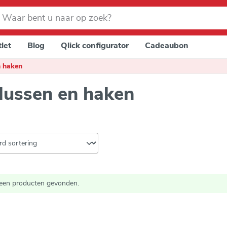
let
Blog
Qlick configurator
Cadeaubon
n haken
lussen en haken
een producten gevonden.