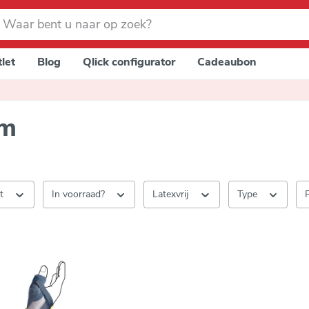
let
Blog
Qlick configurator
Cadeaubon
im
nt
In voorraad?
Latexvrij
Type