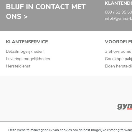
KLANTEND
BLIJF IN CONTACT MET
089 / 51 05 50
ONS >
info@gymna-ba
KLANTENSERVICE
VOORDELE
Betaalmogelijkheden
3 Showrooms
Leveringsmogelijkheden
Goedkope pakj
Hersteldienst
Eigen hersteld
Deze website maakt gebruik van cookies om de best mogelijke ervaring te waa