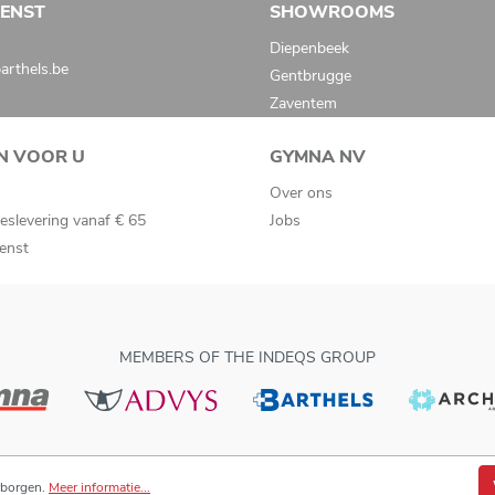
IENST
SHOWROOMS
Diepenbeek
rthels.be
Gentbrugge
Zaventem
N VOOR U
GYMNA NV
Over ons
eslevering vanaf € 65
Jobs
ienst
MEMBERS OF THE INDEQS GROUP
rborgen.
Meer informatie...