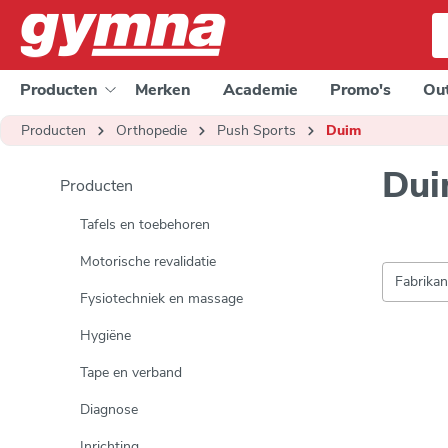
e zoekopdracht
Ga naar de hoofdnavigatie
Producten
Merken
Academie
Promo's
Out
Producten
Orthopedie
Push Sports
Duim
Du
Producten
Tafels en toebehoren
Motorische revalidatie
Fabrika
Fysiotechniek en massage
Hygiëne
Tape en verband
Diagnose
Inrichting