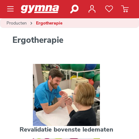
de hoofdinhoud
Producten
Ergotherapie
Ergotherapie
Revalidatie bovenste ledematen