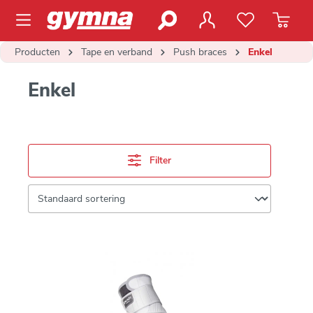
de hoofdinhoud
Producten
Tape en verband
Push braces
Enkel
Enkel
Filter