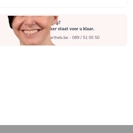
Heeft u een vraag?
Een medewerker staat voor u klaar.
info@gymna-barthels.be
-
089 / 51 05 50