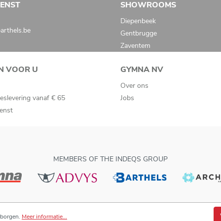
IENST
SHOWROOMS
Diepenbeek
rthels.be
Gentbrugge
Zaventem
N VOOR U
GYMNA NV
Over ons
eslevering vanaf € 65
Jobs
ienst
MEMBERS OF THE INDEQS GROUP
rborgen.
Meer informatie...