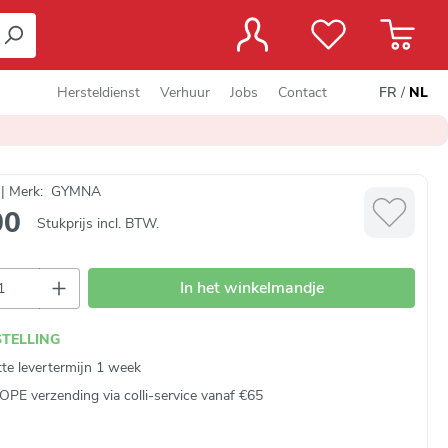
Hersteldienst
Verhuur
Jobs
Contact
FR
/
NL
6 | Merk: GYMNA
00
Stukprijs incl. BTW.
hoeveelheid: Voer de gewenste hoeveelhei
In het winkelmandje
STELLING
te levertermijn 1 week
E verzending via colli-service vanaf €65