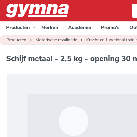
e zoekopdracht
Ga naar de hoofdnavigatie
Producten
Merken
Academie
Promo's
Out
Producten
Motorische revalidatie
Kracht en functional traini
Schijf metaal - 2,5 kg - opening 30 