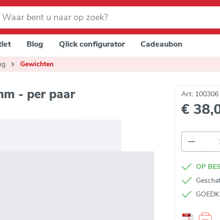
let
Blog
Qlick configurator
Cadeaubon
ng
Gewichten
mm - per paar
Art: 10030
€ 38,
Product
OP BE
Geschat
GOEDKOP