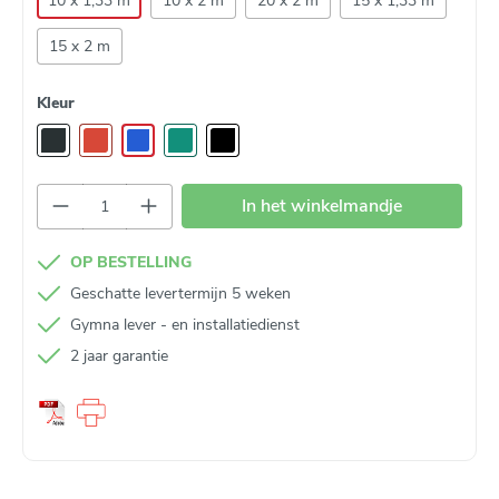
10 x 1,33 m
10 x 2 m
20 x 2 m
15 x 1,33 m
15 x 2 m
Kleur
Producthoeveelheid: Voer de gewenste hoev
In het winkelmandje
OP BESTELLING
Geschatte levertermijn 5 weken
Gymna lever - en installatiedienst
2 jaar garantie