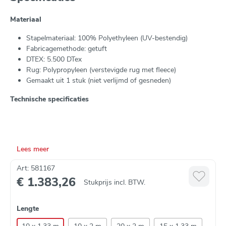
Materiaal
Stapelmateriaal: 100% Polyethyleen (UV-bestendig)
Fabricagemethode: getuft
DTEX: 5.500 DTex
Rug: Polypropyleen (verstevigde rug met fleece)
Gemaakt uit 1 stuk (niet verlijmd of gesneden)
Technische specificaties
Stapelhoogte: 15mm
Totaal gewicht: 1.850 gr/m²
Meter: 1/7″
Lees meer
Steken: +- 81.900 m²
UV-stabiliteit: 1.000 KLY
Art: 581167
€ 1.383,26
Stukprijs incl. BTW.
Legt u de track graag zelf? Bekijk dan de
installatievideo.
Lengte