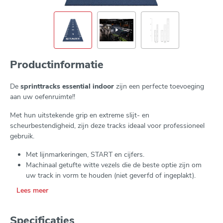
Productinformatie
De
sprinttracks essential indoor
zijn een perfecte toevoeging
aan uw oefenruimte!!
Met hun uitstekende grip en extreme slijt- en
scheurbestendigheid, zijn deze tracks ideaal voor professioneel
gebruik.
Met lijnmarkeringen, START en cijfers.
Machinaal getufte witte vezels die de beste optie zijn om
uw track in vorm te houden (niet geverfd of ingeplakt).
Keuze uit 5 basiskleuren
Lees meer
2 mogelijke breedtes: 1,33m of 2 m
3 mogelijke lengtes: 10 – 15 of 20 m
Specificaties