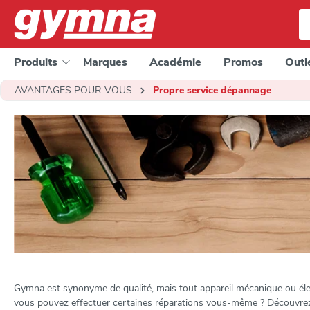
a recherche
Passer à la navigation principale
Produits
Marques
Académie
Promos
Outl
AVANTAGES POUR VOUS
Propre service dépannage
Gymna est synonyme de qualité, mais tout appareil mécanique ou élec
vous pouvez effectuer certaines réparations vous-même ? Découvrez 