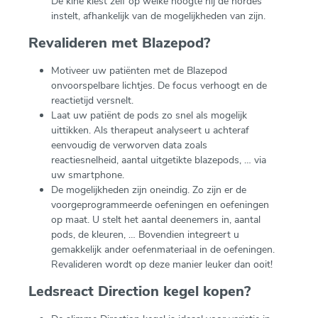
De kiné kiest zelf op welke hoogte hij de hordes
instelt, afhankelijk van de mogelijkheden van zijn.
Revalideren met Blazepod?
Motiveer uw patiënten met de Blazepod
onvoorspelbare lichtjes. De focus verhoogt en de
reactietijd versnelt.
Laat uw patiënt de pods zo snel als mogelijk
uittikken. Als therapeut analyseert u achteraf
eenvoudig de verworven data zoals
reactiesnelheid, aantal uitgetikte blazepods, … via
uw smartphone.
De mogelijkheden zijn oneindig. Zo zijn er de
voorgeprogrammeerde oefeningen en oefeningen
op maat. U stelt het aantal deenemers in, aantal
pods, de kleuren, … Bovendien integreert u
gemakkelijk ander oefenmateriaal in de oefeningen.
Revalideren wordt op deze manier leuker dan ooit!
Ledsreact Direction kegel kopen?