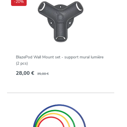
-20%
BlazePod Wall Mount set - support mural lumière
(2 pcs)
28,00 €
35,00 €