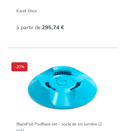
Kwell Xbox
à partir de
295,74 €
-20%
BlazePod PodBase set - socle de sol lumière (2
pcs)