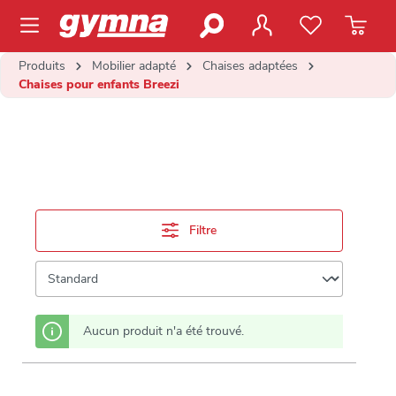
contenu principal
Produits
Mobilier adapté
Chaises adaptées
Chaises pour enfants Breezi
Filtre
Aucun produit n'a été trouvé.