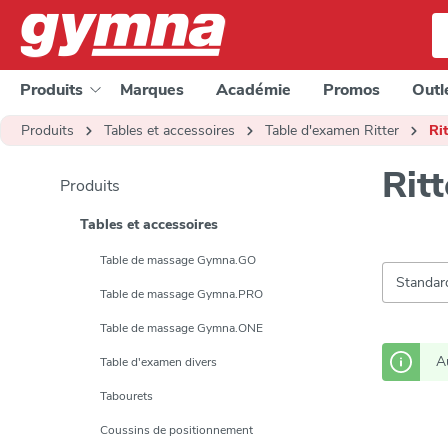
a recherche
Passer à la navigation principale
Produits
Marques
Académie
Promos
Outl
Produits
Tables et accessoires
Table d'examen Ritter
Ri
Rit
Produits
Tables et accessoires
Table de massage Gymna.GO
Table de massage Gymna.PRO
Table de massage Gymna.ONE
A
Table d'examen divers
Tabourets
Coussins de positionnement