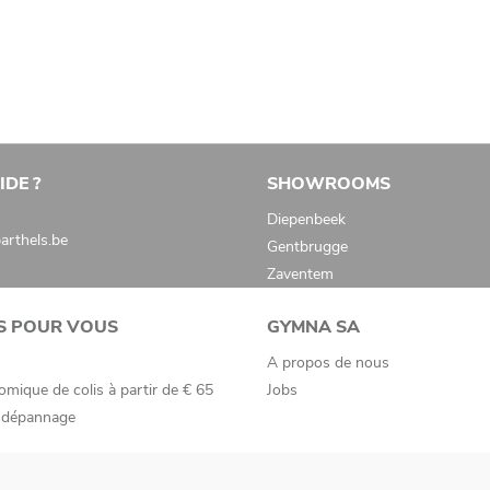
IDE ?
SHOWROOMS
Diepenbeek
rthels.be
Gentbrugge
Zaventem
S POUR VOUS
GYMNA SA
A propos de nous
omique de colis à partir de € 65
Jobs
e dépannage