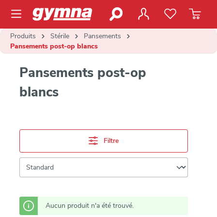
contenu principal
Produits
Stérile
Pansements
Pansements post-op blancs
Pansements post-op
blancs
Filtre
Aucun produit n'a été trouvé.