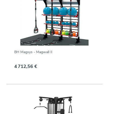
BH Magsys - Magwall II
4 712,56 €