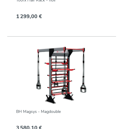
Toorx Half Rack - noir
1 299,00 €
BH Magsys - Magdouble
3 580,10 €