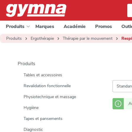
a recherche
Passer à la navigation principale
Produits
Marques
Académie
Promos
Outl
Produits
Ergothérapie
Thérapie par le mouvement
Respi
Produits
Tables et accessoires
Revalidation fonctionnelle
Physiotechnique et massage
A
Hygiène
Tapes et pansements
Diagnostic