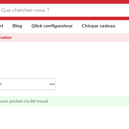
et
Blog
Qlick configurateur
Chèque cadeau
ration
ucun produit n'a été trouvé.