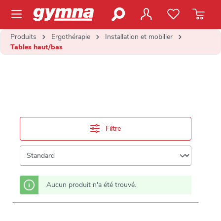
contenu principal
Produits
Ergothérapie
Installation et mobilier
Tables haut/bas
Filtre
Aucun produit n'a été trouvé.