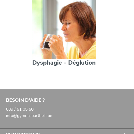
Dysphagie - Déglution
BESOIN D'AIDE ?
089 / 51 05 50
info@gymna-barthels.be