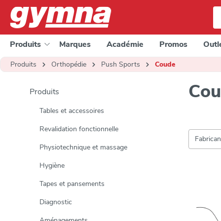
a recherche
Passer à la navigation principale
Produits
Marques
Académie
Promos
Outl
Produits
Orthopédie
Push Sports
Coude
Cou
Produits
Tables et accessoires
Revalidation fonctionnelle
Fabrica
Physiotechnique et massage
Hygiène
Tapes et pansements
Diagnostic
Aménagements