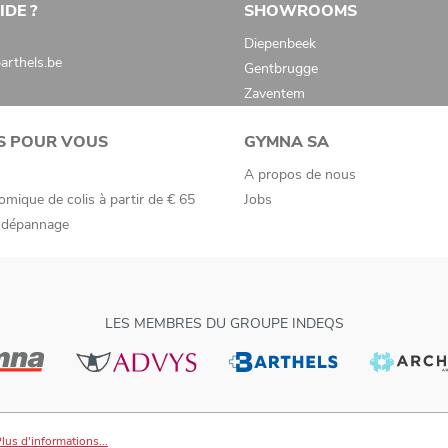
IDE ?
SHOWROOMS
Diepenbeek
rthels.be
Gentbrugge
Zaventem
S POUR VOUS
GYMNA SA
A propos de nous
omique de colis à partir de € 65
Jobs
e dépannage
LES MEMBRES DU GROUPE INDEQS
lus d'informations...