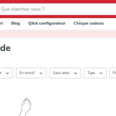
et
Blog
Qlick configurateur
Chèque cadeau
de
nt
En stock?
Sans latex
Type
P