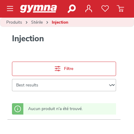
contenu principal
Produits
Stérile
Injection
Injection
Filtre
Aucun produit n'a été trouvé.