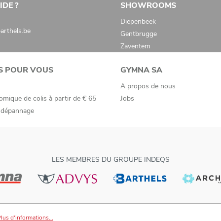
IDE ?
SHOWROOMS
Diepenbeek
rthels.be
Gentbrugge
Zaventem
S POUR VOUS
GYMNA SA
A propos de nous
omique de colis à partir de € 65
Jobs
e dépannage
LES MEMBRES DU GROUPE INDEQS
lus d'informations...