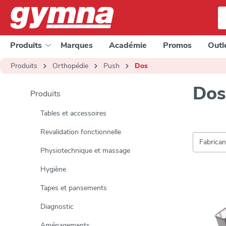
a recherche
Passer à la navigation principale
Produits
Marques
Académie
Promos
Outl
Produits
Orthopédie
Push
Dos
Dos
Produits
Tables et accessoires
Revalidation fonctionnelle
Fabrica
Physiotechnique et massage
Hygiène
Tapes et pansements
Diagnostic
Aménagements