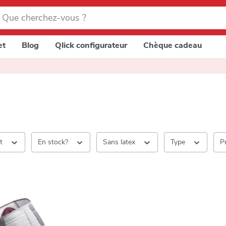
et
Blog
Qlick configurateur
Chèque cadeau
nt
En stock?
Sans latex
Type
P