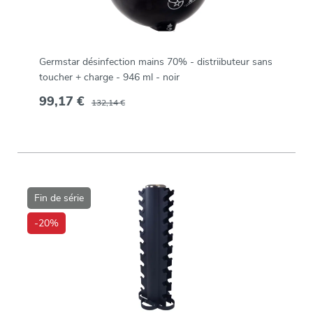
Germstar désinfection mains 70% - distriibuteur sans
toucher + charge - 946 ml - noir
99,17 €
132,14 €
Fin de série
-20%