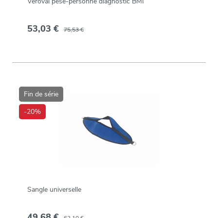
Veroval pèse-personne diagnostic BMI
53,03 €
75,53 €
Fin de série
-20%
Sangle universelle
49,68 €
62,10 €