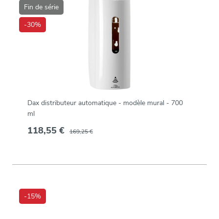
Fin de série
-30%
Dax distributeur automatique - modèle mural - 700
ml
118,55 €
169,25 €
-15%