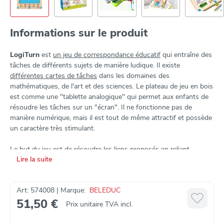
Informations sur le produit
LogiTurn
est
un jeu de correspondance éducatif
qui entraîne des
tâches de différents sujets de manière ludique. Il existe
différentes cartes de tâches
dans les domaines des
mathématiques, de l'art et des sciences. Le plateau de jeu en bois
est comme une "tablette analogique" qui permet aux enfants de
résoudre les tâches sur un "écran". Il ne fonctionne pas de
manière numérique, mais il est tout de même attractif et possède
un caractère très stimulant.
Le but du jeu est de
résoudre les liens
proposés en reliant
Lire la suite
différents éléments. Les cartes de mission sont faciles à
échanger et vous pouvez choisir entre
deux niveaux de difficulté
.
Les réponses peuvent être vérifiées indépendamment.
Art: 574008 | Marque:
BELEDUC
51,50 €
Le jeu stimule:
Prix unitaire TVA incl.
le développement cognitif et la concentration
compétences linguistiques et communicationnelles