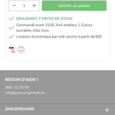
Quantité de produit : Entrez la quantité so
les capacités de raisonnement visuel et logique en tournant
Ajouter au panier
de petits boutons
la motricité fine et la coordination main-œil
SEULEMENT 5 PIÈCES EN STOCK
Commandé avant 15:00, livré endéans 1-3 jours
ouvrables chez vous
Livraison économique par colli‑service à partir de €65
BESOIN D'AIDE ?
089 / 51 05 50
info@gymna-barthels.be
SHOWROOMS