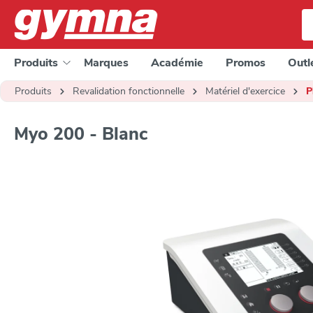
a recherche
Passer à la navigation principale
Produits
Marques
Académie
Promos
Outl
Produits
Revalidation fonctionnelle
Matériel d'exercice
P
Myo 200 - Blanc