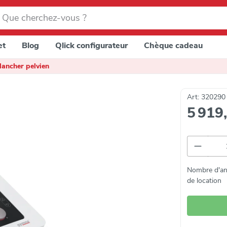
et
Blog
Qlick configurateur
Chèque cadeau
lancher pelvien
Art: 320290
5 919
Quantit
Nombre d'a
de location