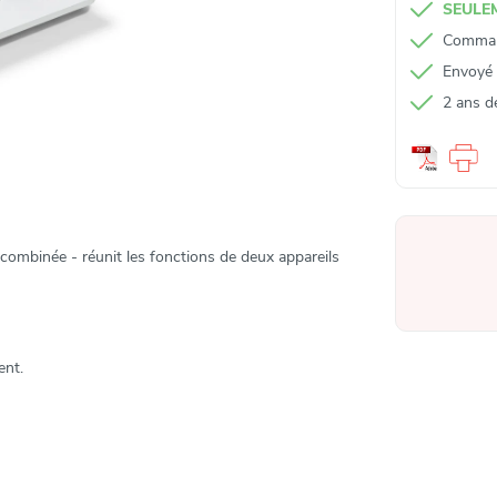
SEULEM
Command
Envoyé p
2 ans d
ombinée - réunit les fonctions de deux appareils
ent.