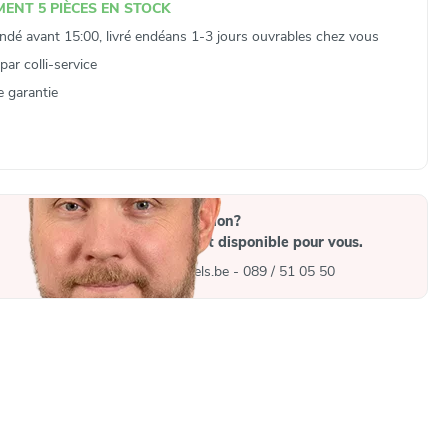
ENT 5 PIÈCES EN STOCK
é avant 15:00, livré endéans 1-3 jours ouvrables chez vous
ar colli‑service
e garantie
Vous avez une question?
Un collaborateur est disponible pour vous.
info@gymna-barthels.be
-
089 / 51 05 50