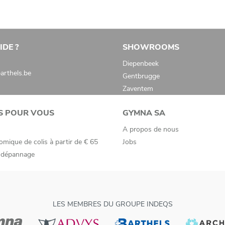
IDE ?
SHOWROOMS
Diepenbeek
rthels.be
t efficace. Dans la mesure où vous pouvez mesurer
Gentbrugge
ne meilleure compréhension du fonctionnement
Zaventem
'en trouvent donc améliorées. Le
logiciel PC Myo
S POUR VOUS
GYMNA SA
nt.
A propos de nous
omique de colis à partir de € 65
Jobs
n de lquide et des habitudes urinaires,
e dépannage
s les phas du feedback, …).
LES MEMBRES DU GROUPE INDEQS