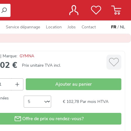
Service dépannage
Location
Jobs
Contact
FR
/
NL
 | Marque:
GYMNA
,02 €
Prix unitaire TVA incl.
é de produit : Entrez la quantité souhaité
Ajouter au panier
nnées
€ 102,78
Par mois HTVA
Offre de prix ou rendez-vous?